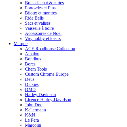
Bons d'achat & cartes
Porte-clés et Pins
Bijoux et montres
Ride Bells
Sacs et valises
Vaisselle à boire
Accessoires de Noël
Vie, hobby et loisirs
Marque
ACE Roadhouse Collection
Athalon
Bondhus
Bores
Chem Tools
Custom Chrome Europe
Deus
Dickies
DMD
Harley-Davidson
Licence Harley-Davidson
John Doe
Kellermann
K&N
Le Pera
Marcolin