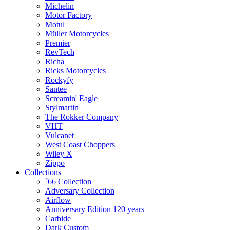
Michelin
Motor Factory
Motul
Müller Motorcycles
Premier
RevTech
Richa
Ricks Motorcycles
Rockyfy
Santee
Screamin' Eagle
Stylmartin
The Rokker Company
VHT
Vulcanet
West Coast Choppers
Wiley X
Zippo
Collections
´66 Collection
Adversary Collection
Airflow
Anniversary Edition 120 years
Carbide
Dark Custom