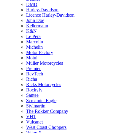
DMD
Harley-Davidson
Licence Harley-Davidson
John Doe
Kellermann
K&N
Le Pera
Marcolin
Michelin
Motor Factory
Motul
Müller Motorcycles
Premier
RevTech
Richa
Ricks Motorcycles
Rockyfy
Santee
Screamin' Eagle
Stylmartin
The Rokker Company
VHT
Vulcanet
West Coast Choppers
Wiley X