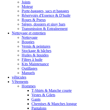
Joints
Moteur
Porte-bagages, sacs et bagages
Réservoirs d'Essence & D'huile
Roues & Pneus
Sièges, dossiers et sissy bars
Transmission & Entraínement
Nettoyage et entretien
Nettoyage
Bougies
Vernis & peintures
Stockage & bâches
Huiles & liquides
Filtres à huile
Kits Maintenance
Outillages
Manuels
véhicules
Vêtements
Hommes
T-Shirts & Manche courte
Vestes & Gilets
Gants
Chemises & Manches longue
Pantalons