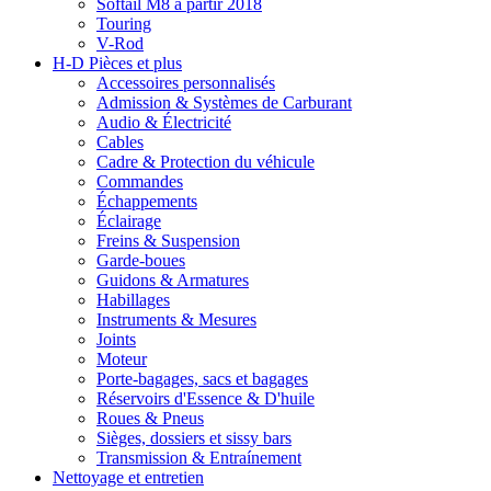
Softail M8 à partir 2018
Touring
V-Rod
H-D Pièces et plus
Accessoires personnalisés
Admission & Systèmes de Carburant
Audio & Électricité
Cables
Cadre & Protection du véhicule
Commandes
Échappements
Éclairage
Freins & Suspension
Garde-boues
Guidons & Armatures
Habillages
Instruments & Mesures
Joints
Moteur
Porte-bagages, sacs et bagages
Réservoirs d'Essence & D'huile
Roues & Pneus
Sièges, dossiers et sissy bars
Transmission & Entraínement
Nettoyage et entretien