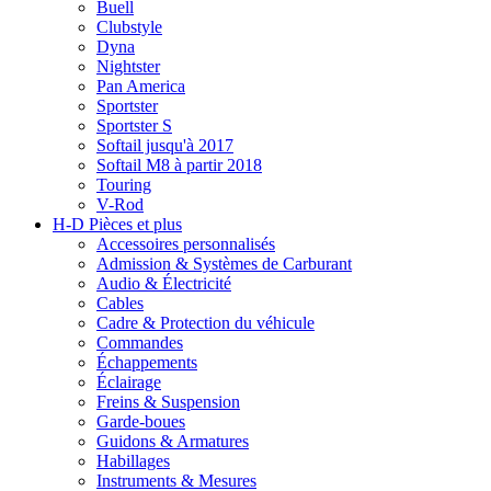
Buell
Clubstyle
Dyna
Nightster
Pan America
Sportster
Sportster S
Softail jusqu'à 2017
Softail M8 à partir 2018
Touring
V-Rod
H-D Pièces et plus
Accessoires personnalisés
Admission & Systèmes de Carburant
Audio & Électricité
Cables
Cadre & Protection du véhicule
Commandes
Échappements
Éclairage
Freins & Suspension
Garde-boues
Guidons & Armatures
Habillages
Instruments & Mesures