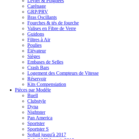
Levier & Poignées
Carénage
GRP/PRV
Bras Oscillants
Fourches & tés de fourche
Valises en Fibre de Verre
Guidons
Filtres à Air
Poulies
Élévateur
Sièges
Embases de Selles
Crash Bars
Logement des Compteurs de Vitesse
Réservoir
Kits Compensiation
Pièces par Modèle
Buell
Clubstyle
Dyna
Nightster
Pan America
Sportster
Sportster S
Softail jusqu'à 2017