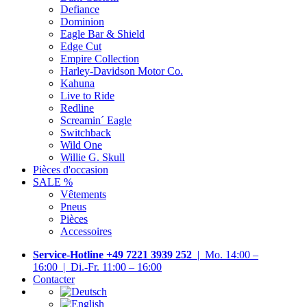
Defiance
Dominion
Eagle Bar & Shield
Edge Cut
Empire Collection
Harley-Davidson Motor Co.
Kahuna
Live to Ride
Redline
Screamin´ Eagle
Switchback
Wild One
Willie G. Skull
Pièces d'occasion
SALE %
Vêtements
Pneus
Pièces
Accessoires
Service-Hotline +49 7221 3939 252
| Mo. 14:00 –
16:00 | Di.-Fr. 11:00 – 16:00
Contacter